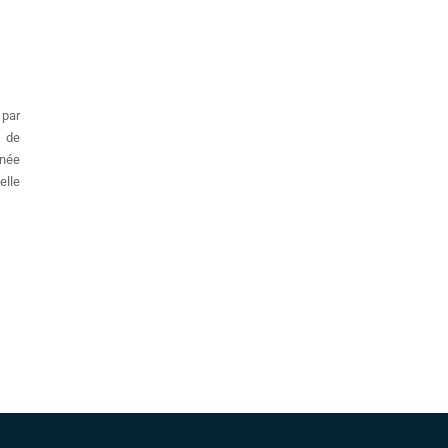
 par
e de
nnée
elle