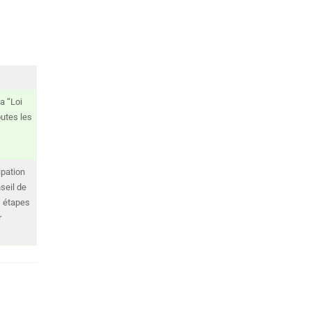
a “Loi
outes les
ipation
seil de
s étapes
r