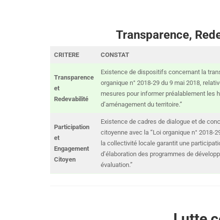
Transparence, Redev
CRITERE
CONSTAT
Existence de dispositifs concernant la tran
Transparence
organique n° 2018-29 du 9 mai 2018, relative
et
mesures pour informer préalablement les h
Redevabilité
d’aménagement du territoire.”
Existence de cadres de dialogue et de conce
Participation
citoyenne avec la “Loi organique n° 2018-29 
et
la collectivité locale garantit une participa
Engagement
d’élaboration des programmes de développem
Citoyen
évaluation.”
Lutte c