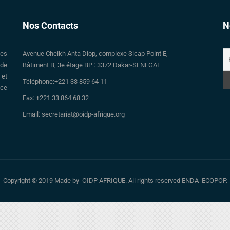
Nos Contacts
N
des
Avenue Cheikh Anta Diop, complexe Sicap Point E,
 de
Bâtiment B, 3e étage BP : 3372 Dakar-SENEGAL
 et
Téléphone:+221 33 859 64 11
nce
Fax: +221 33 864 68 32
Email: secretariat@oidp-afrique.org
Copyright © 2019 Made by OIDP AFRIQUE. All rights reserved ENDA ECOPOP.