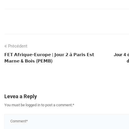
Précédent
𝗙𝗘𝗧 𝗔𝗳𝗿𝗶𝗾𝘂𝗲-𝗘𝘂𝗿𝗼𝗽𝗲 | 𝗝𝗼𝘂𝗿 𝟮 𝗮̀ 𝗣𝗮𝗿𝗶𝘀 𝗘𝘀𝘁
Jour 4 
𝗠𝗮𝗿𝗻𝗲 & 𝗕𝗼𝗶𝘀 (𝗣𝗘𝗠𝗕)
d
Levea a Reply
You must be logged in to post a comment.
*