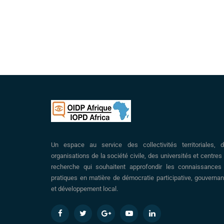
Un espace au service des collectivités territoriales, 
organisations de la société civile, des universités et centres
recherche qui souhaitent approfondir les connaissances
pratiques en matière de démocratie participative, gouverna
et développement local.