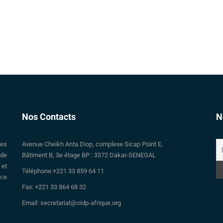
Nos Contacts
N
des
Avenue Cheikh Anta Diop, complexe Sicap Point E,
 de
Bâtiment B, 3e étage BP : 3372 Dakar-SENEGAL
 et
Téléphone:+221 33 859 64 11
nce
Fax: +221 33 864 68 32
Email: secretariat@oidp-afrique.org