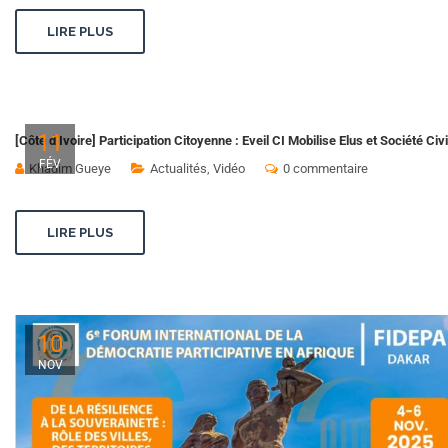
LIRE PLUS
11
[Côte d’Ivoire] Participation Citoyenne : Eveil CI Mobilise Elus et Société Ci
FÉV
Khadim Gueye
Actualités
,
Vidéo
0 commentaire
LIRE PLUS
10
NOV