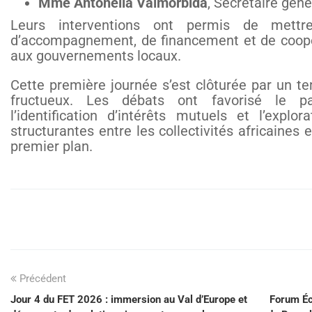
Mme Antonella Valmorbida
, Secrétaire gén
Leurs interventions ont permis de mettr
d’accompagnement, de financement et de coopé
aux gouvernements locaux.
Cette première journée s’est clôturée par un t
fructueux. Les débats ont favorisé le par
l’identification d’intérêts mutuels et l’explo
structurantes entre les collectivités africaines
premier plan.
Précédent
Jour 4 du FET 2026 : immersion au Val d’Europe et
Forum Éc