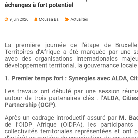
échanges à fort potentiel
9 juin 2026
Moussa Ba
Actualités
La première journée de l’étape de Bruxel
Territoires d’Afrique a été marquée par une s
avec des organisations internationales maje
développement territorial, la gouvernance locale
1. Premier temps fort : Synergies avec ALDA, Cit
Les travaux ont débuté par une session réunis
autour de trois partenaires clés : l’
ALDA
,
Citie
Partnership (OGP)
.
Après un cadrage introductif assuré par
M. Bac
de l’OIDP Afrique (OIDPA), les participant
collectivités territoriales représentées et ont 