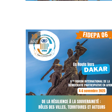
18
AOÛT