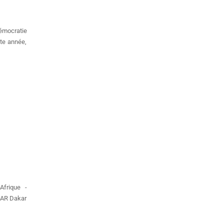
émocratie
tte année,
Afrique -
KAR Dakar