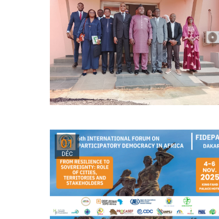
01
DÉC