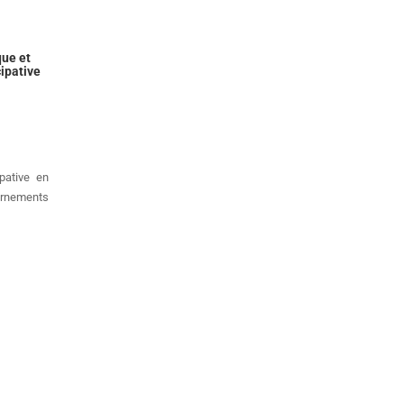
que et
cipative
pative en
ernements