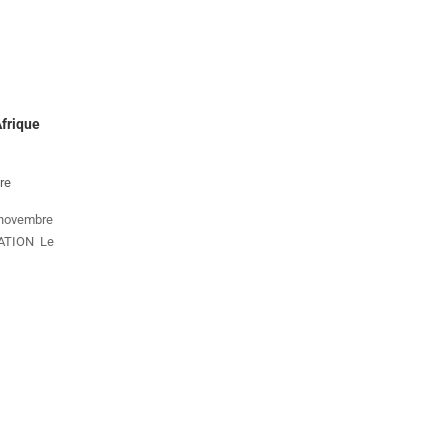
Afrique
re
mbre
CATION Le