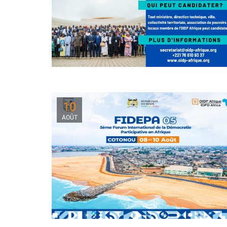
10
AOÛT