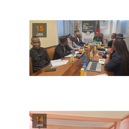
15
JAN
14
JAN