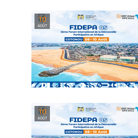
10
AOÛT
10
AOÛT