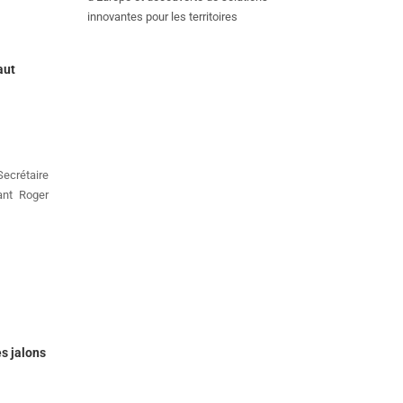
innovantes pour les territoires
aut
Secrétaire
ant Roger
es jalons