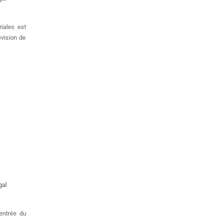
riales est
évision de
gal
entrée du