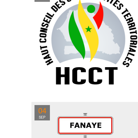
04
SEP