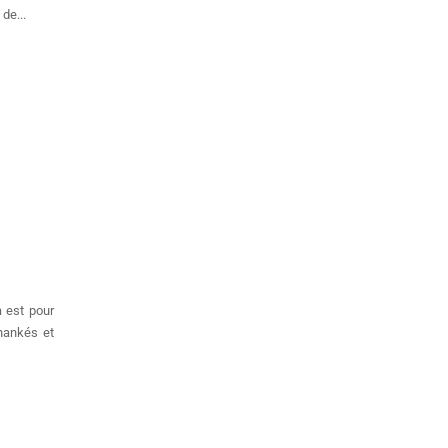
de...
 est pour
hankés et