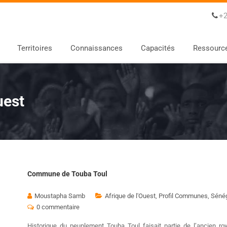
+2
Territoires
Connaissances
Capacités
Ressourc
uest
Commune de Touba Toul
Moustapha Samb
Afrique de l'Ouest
,
Profil Communes
,
Séné
0 commentaire
Historique du peuplement Touba Toul faisait partie de l’ancien r