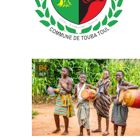
04
SEP