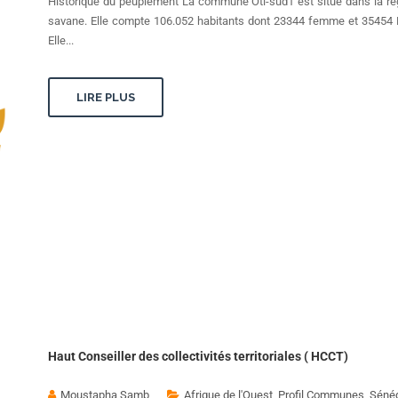
Historique du peuplement La commune Oti-sud1 est situé dans la rég
savane. Elle compte 106.052 habitants dont 23344 femme et 3545
Elle...
LIRE PLUS
Haut Conseiller des collectivités territoriales ( HCCT)
Moustapha Samb
Afrique de l'Ouest
,
Profil Communes
,
Séné