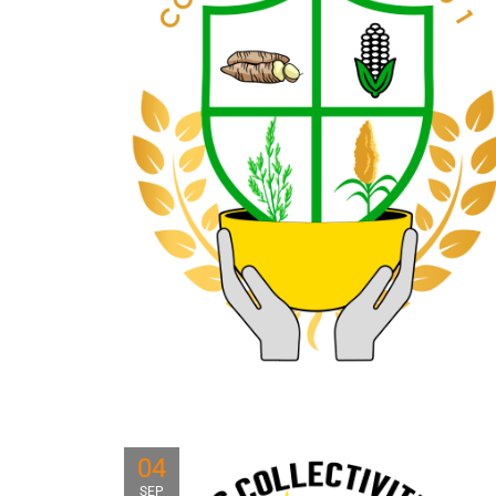
04
SEP