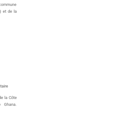
a commune
) et de la
aire
de la Côte
e Ghana.