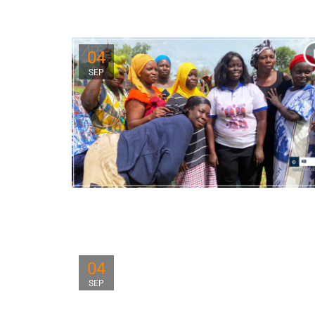
04
SEP
04
SEP