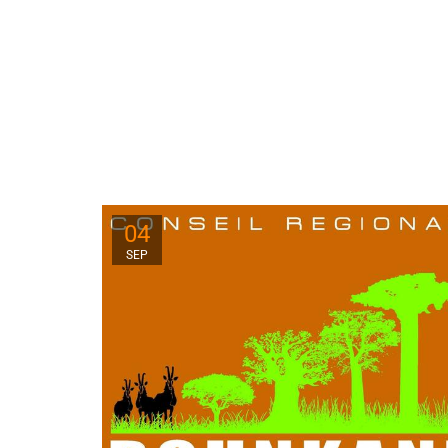
04
SEP