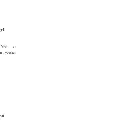
gal
 Diola ou
u Conseil
gal