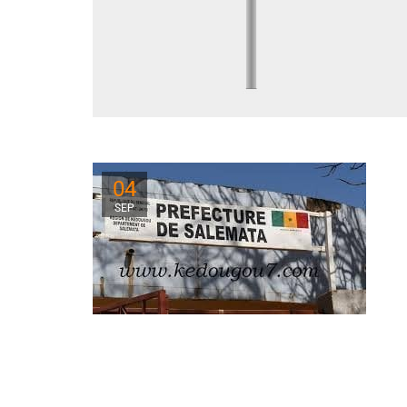
04
SEP