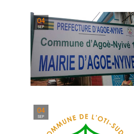
04
SEP
04
SEP