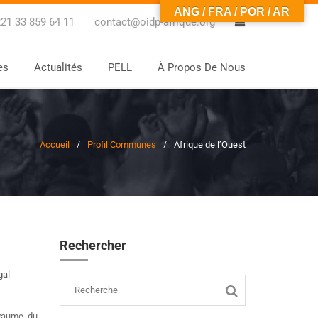
ANG / FRA / POR / AR
0
21 33 859 64 11
contact@oidp-afrique.org
es
Actualités
PELL
À Propos De Nous
Accueil
Profil Communes
Afrique de l’Ouest
Rechercher
gal
oyaume du