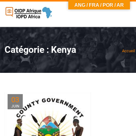
ANG / FRA / POR / AR
Catégorie :
Kenya
Accueil
03
JUIN