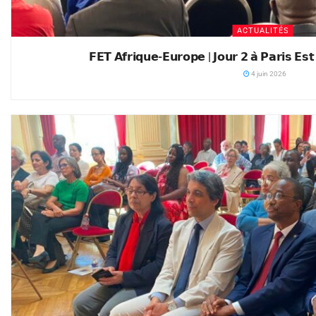
ACTUALITÉS
𝗙𝗘𝗧 𝗔𝗳𝗿𝗶𝗾𝘂𝗲-𝗘𝘂𝗿𝗼𝗽𝗲 | 𝗝𝗼𝘂𝗿 𝟮 𝗮̀ 𝗣𝗮𝗿𝗶𝘀 𝗘
4 juin 2026