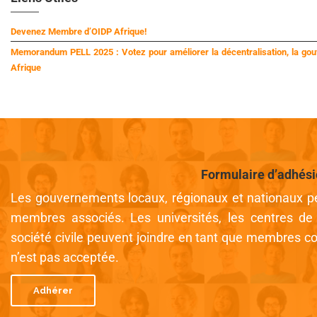
Devenez Membre d’OIDP Afrique!
Memorandum PELL 2025 : Votez pour améliorer la décentralisation, la gouv
Afrique
Formulaire d’adhés
Les gouvernements locaux, régionaux et nationaux pe
membres associés. Les universités, les centres de 
société civile peuvent joindre en tant que membres col
n’est pas acceptée.
Adhérer