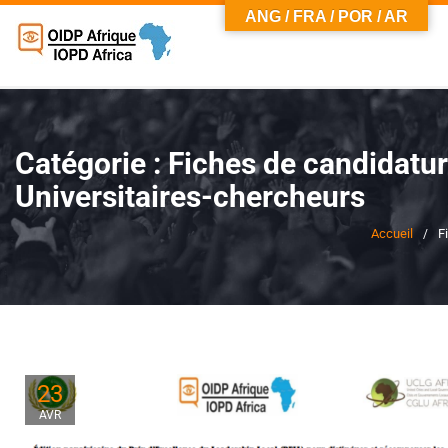
ANG / FRA / POR / AR
Catégorie :
Fiches de candidatu
Universitaires-chercheurs
Accueil
F
23
AVR