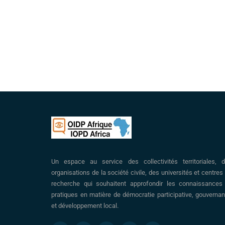
Un espace au service des collectivités territoriales, 
organisations de la société civile, des universités et centres
recherche qui souhaitent approfondir les connaissances
pratiques en matière de démocratie participative, gouverna
et développement local.