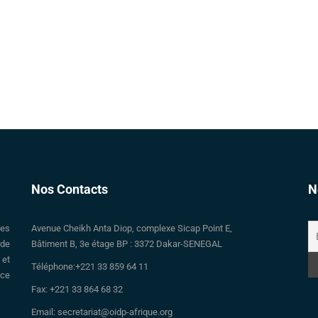
Nos Contacts
N
des
Avenue Cheikh Anta Diop, complexe Sicap Point E,
 de
Bâtiment B, 3e étage BP : 3372 Dakar-SENEGAL
 et
Téléphone:+221 33 859 64 11
nce
Fax: +221 33 864 68 32
Email: secretariat@oidp-afrique.org