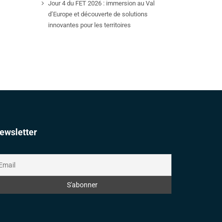
Jour 4 du FET 2026 : immersion au Val
d’Europe et découverte de solutions
innovantes pour les territoires
ewsletter