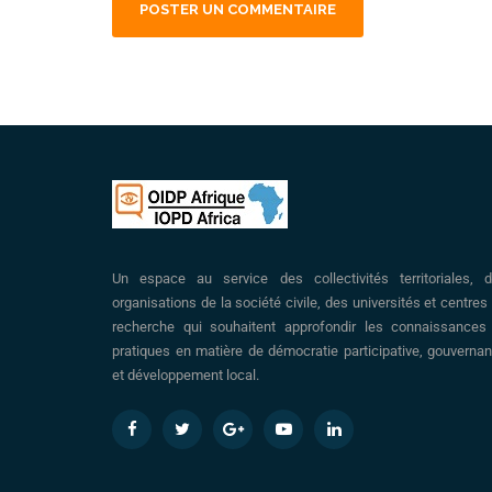
Un espace au service des collectivités territoriales, 
organisations de la société civile, des universités et centres
recherche qui souhaitent approfondir les connaissances
pratiques en matière de démocratie participative, gouverna
et développement local.