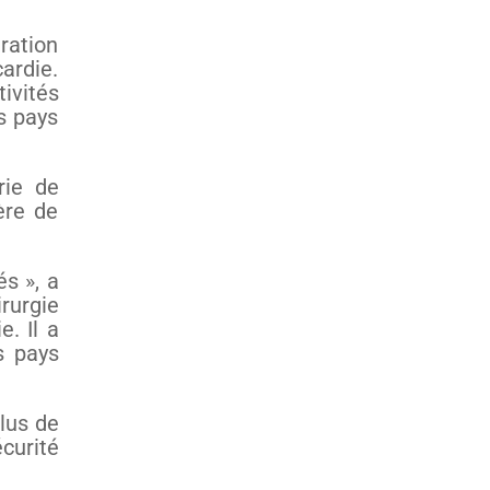
ration
ardie.
ivités
es pays
rie de
ère de
s », a
rurgie
. Il a
s pays
élus de
curité