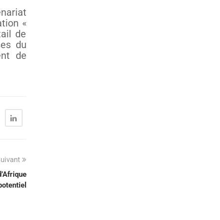
nariat
tion «
ail de
ses du
ent de
uivant
’Afrique
otentiel