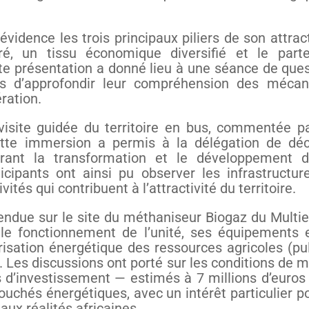
dence les trois principaux piliers de son attracti
bré, un tissu économique diversifié et le parte
tte présentation a donné lieu à une séance de ques
ts d’approfondir leur compréhension des méca
ration.
visite guidée du territoire en bus, commentée p
ette immersion a permis à la délégation de déc
strant la transformation et le développement 
cipants ont ainsi pu observer les infrastructure
tés qui contribuent à l’attractivité du territoire.
 rendue sur le site du méthaniseur Biogaz du Multie
 le fonctionnement de l’unité, ses équipements 
isation énergétique des ressources agricoles (pu
. Les discussions ont porté sur les conditions de 
ts d’investissement — estimés à 7 millions d’euros 
ouchés énergétiques, avec un intérêt particulier p
aux réalités africaines.