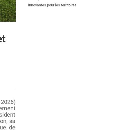
innovantes pour les territoires
et
 2026)
pement
ésident
ion, sa
que de