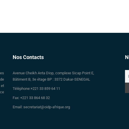
Nos Contacts
N
des
Avenue Cheikh Anta Diop, complexe Sicap Point E,
 de
Bâtiment B, 3e étage BP : 3372 Dakar-SENEGAL
 et
Téléphone:+221 33 859 64 11
nce
Fax: +221 33 864 68 32
Email: secretariat@oidp-afrique.org