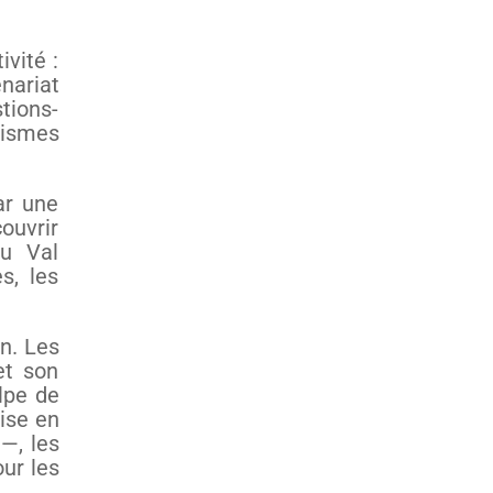
vité :
nariat
tions-
nismes
ar une
ouvrir
du Val
s, les
n. Les
et son
lpe de
mise en
—, les
our les