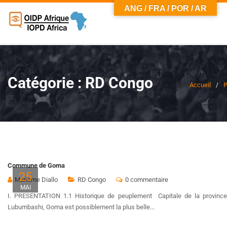
ANG / FRA / POR / AR
Catégorie :
RD Congo
Accueil
P
Commune de Goma
25
Marieme Diallo
RD Congo
0 commentaire
MAI
I. PRESENTATION 1.1 Historique de peuplement Capitale de la province 
Lubumbashi, Goma est possiblement la plus belle...