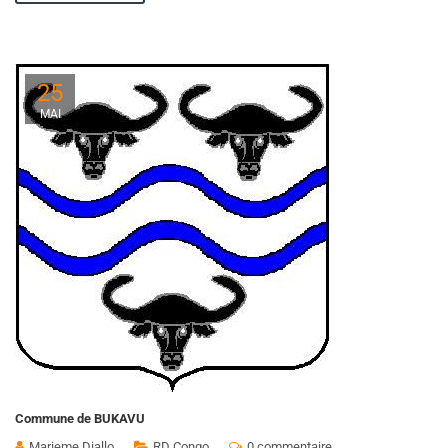
25
MAI
Commune de BUKAVU
Marieme Diallo
RD Congo
0 commentaire