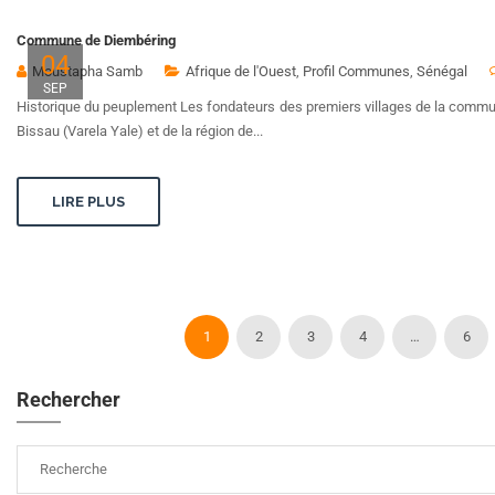
Commune de Diembéring
04
Moustapha Samb
Afrique de l'Ouest
,
Profil Communes
,
Sénégal
SEP
Historique du peuplement Les fondateurs des premiers villages de la commun
Bissau (Varela Yale) et de la région de...
LIRE PLUS
1
2
3
4
…
6
Rechercher