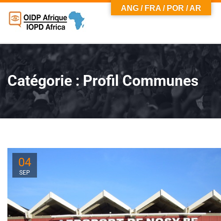
ANG / FRA / POR / AR
Catégorie :
Profil Communes
04
SEP