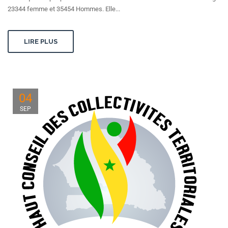
23344 femme et 35454 Hommes. Elle...
LIRE PLUS
04
SEP