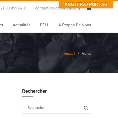
ANG / FRA / POR / AR
0
21 33 859 64 11
contact@oidp-afrique.org
es
Actualités
PELL
À Propos De Nous
Accueil
Maroc
Rechercher