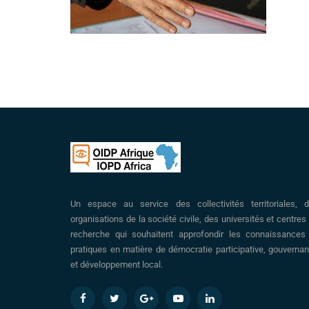
Un espace au service des collectivités territoriales, 
organisations de la société civile, des universités et centres
recherche qui souhaitent approfondir les connaissances
pratiques en matière de démocratie participative, gouverna
et développement local.