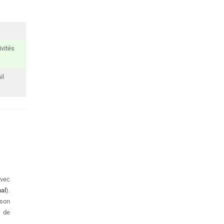
vités
il
avec
al
).
 son
 de