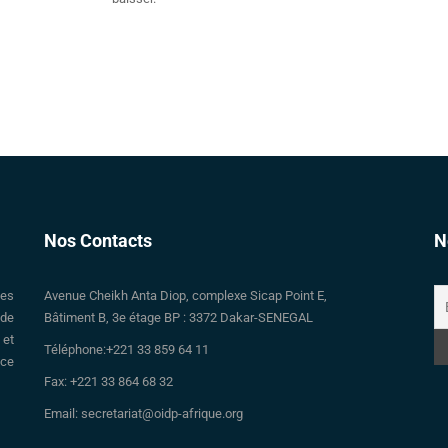
Nos Contacts
N
des
Avenue Cheikh Anta Diop, complexe Sicap Point E,
 de
Bâtiment B, 3e étage BP : 3372 Dakar-SENEGAL
 et
Téléphone:+221 33 859 64 11
nce
Fax: +221 33 864 68 32
Email: secretariat@oidp-afrique.org