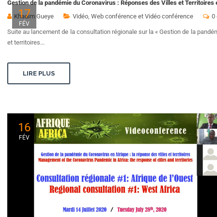
Gestion de la pandémie du Coronavirus : Réponses des Villes et Territoires
17
Khadim Gueye
Vidéo
,
Web conférence et Vidéo conférence
0
FÉV
Suite au lancement de la consultation régionale sur la « Gestion de la pandém
et territoires...
LIRE PLUS
16
FÉV