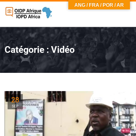
ANG / FRA / POR / AR
Catégorie :
Vidéo
28
SEP