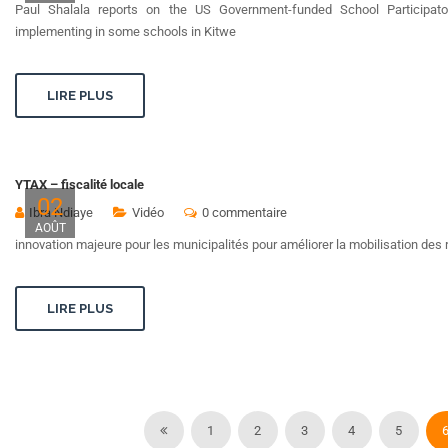
Paul Shalala reports on the US Government-funded School Participa
implementing in some schools in Kitwe
LIRE PLUS
YTAX – fiscalité locale
02
Ibra Ndiaye
Vidéo
0 commentaire
AOÛT
innovation majeure pour les municipalités pour améliorer la mobilisation des r
LIRE PLUS
1
2
3
4
5