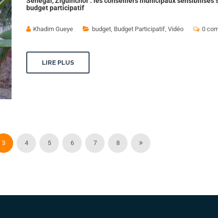
Senegal, Ziguinchor : les conseillers municipaux sensibilisés s
budget participatif
Khadim Gueye
budget
,
Budget Participatif
,
Vidéo
0 com
LIRE PLUS
3
4
5
6
7
8