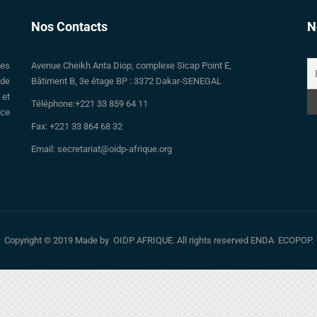
Nos Contacts
N
des
Avenue Cheikh Anta Diop, complexe Sicap Point E,
 de
Bâtiment B, 3e étage BP : 3372 Dakar-SENEGAL
 et
Téléphone:+221 33 859 64 11
nce
Fax: +221 33 864 68 32
Email: secretariat@oidp-afrique.org
Copyright © 2019 Made by OIDP AFRIQUE. All rights reserved ENDA ECOPOP.