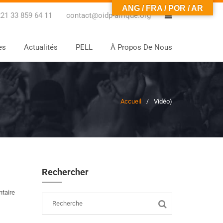
ANG / FRA / POR / AR
0
21 33 859 64 11
contact@oidp-afrique.org
es
Actualités
PELL
À Propos De Nous
Accueil
Vidéo
)
Rechercher
taire