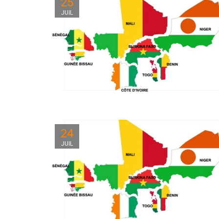
25
JUIL
24
JUIL