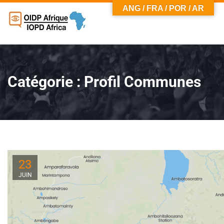
ANG / FRA / POR / AR
Catégorie :
Profil Communes
23
JUIN