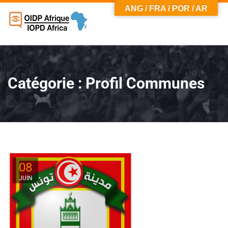
ANG / FRA / POR / AR
Catégorie :
Profil Communes
08
JUIN