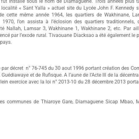
r fut installé sous le nom de Diamaguene. Trois années plus t
calité « Sant Yalla » actuel site du Lycée John F. Kennedy s’
 de cette même année 1964, les quartiers de Wakhinane, La
1970, l’on assista à l’éclosion des quartiers traditionnels,
 Nallah, Lamsar 3, Wakhinane 1, Wakhinane 2, etc. Par aille
ncé par l’exode rural. Tivaouane Diacksao a été également le p
 pays.
par décret n° 76-745 du 30 aout 1996 portant création des 
 Guédiawaye et de Rufisque. A l’aune de l’Acte III de la décentral
in exercice avec la loi n° 2013-10 du 28 décembre 2013 port
 les communes de Thiaroye Gare, Diamaguene Sicap Mbao, M