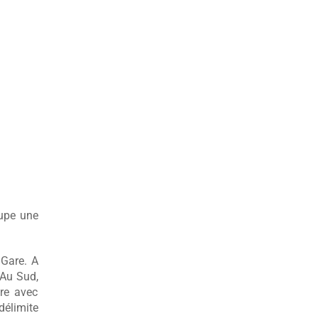
cupe une
 Gare. A
 Au Sud,
are avec
élimite