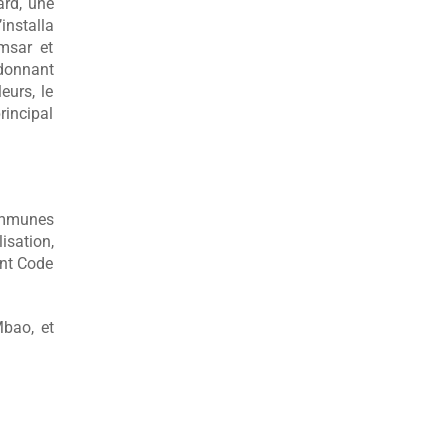
ard, une
installa
msar et
 donnant
urs, le
rincipal
Communes
isation,
ant Code
bao, et