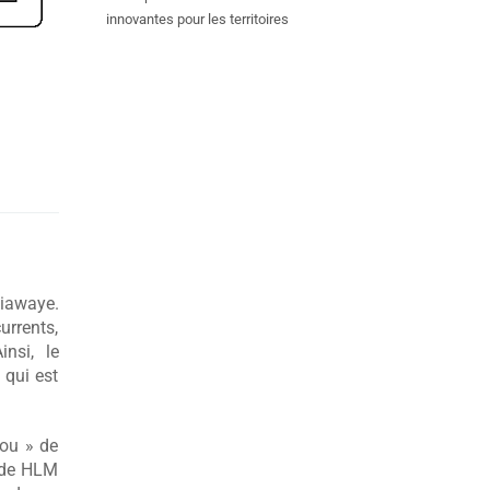
innovantes pour les territoires
diawaye.
urrents,
nsi, le
 qui est
bou » de
t de HLM