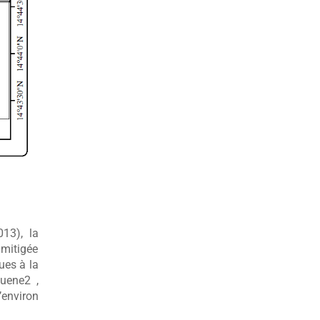
013), la
 mitigée
ues à la
uene2 ,
environ