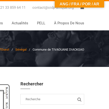
ANG / FRA / POR / AR
0
21 33 859 64 11
contact@oidp-afrique.org
es
Actualités
PELL
À Propos De Nous
l'Ouest
Sénégal
Commune de TIVAOUANE DIACKSAO
Rechercher