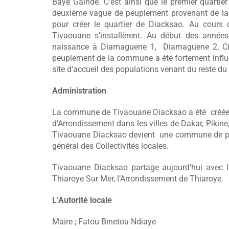
Baye Gaindé. C’est ainsi que le premier quartie
deuxième vague de peuplement provenant de la lo
pour créer le quartier de Diacksao. Au cours
Tivaouane s’installèrent. Au début des années 
naissance à Diamaguene 1, Diamaguene 2, Cité
peuplement de la commune a été fortement influe
site d’accueil des populations venant du reste du
Administration
La commune de Tivaouane Diacksao a été créée 
d’Arrondissement dans les villes de Dakar, Pikine,
Tivaouane Diacksao devient une commune de ple
général des Collectivités locales.
Tivaouane Diacksao partage aujourd’hui avec
Thiaroye Sur Mer, l’Arrondissement de Thiaroye.
L’Autorité locale
Maire ; Fatou Binetou Ndiaye