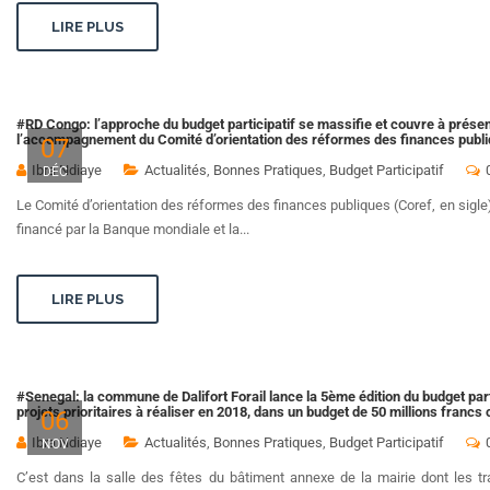
LIRE PLUS
#RD Congo: l’approche du budget participatif se massifie et couvre à prés
l’accompagnement du Comité d’orientation des réformes des finances publ
07
Ibra Ndiaye
Actualités
,
Bonnes Pratiques
,
Budget Participatif
DÉC
Le Comité d’orientation des réformes des finances publiques (Coref, en sigle
financé par la Banque mondiale et la...
LIRE PLUS
#Senegal: la commune de Dalifort Forail lance la 5ème édition du budget part
projets prioritaires à réaliser en 2018, dans un budget de 50 millions francs 
06
Ibra Ndiaye
Actualités
,
Bonnes Pratiques
,
Budget Participatif
NOV
C’est dans la salle des fêtes du bâtiment annexe de la mairie dont les tr