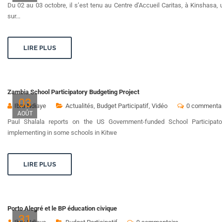
Du 02 au 03 octobre, il s’est tenu au Centre d’Accueil Caritas, à Kinshasa,
sur...
LIRE PLUS
Zambia School Participatory Budgeting Project
03
Ibra Ndiaye
Actualités
,
Budget Participatif
,
Vidéo
0 commentai
AOÛT
Paul Shalala reports on the US Government-funded School Participa
implementing in some schools in Kitwe
LIRE PLUS
Porto Alegré et le BP éducation civique
31