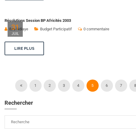
Résolutions Session BP Africités 2003
31
Ibra Ndiaye
Budget Participatif
0 commentaire
JUIL
LIRE PLUS
1
2
3
4
5
6
7
Rechercher