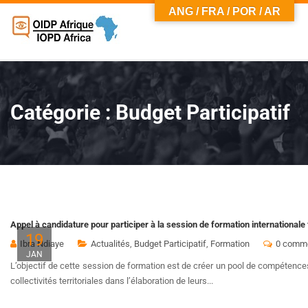
ANG / FRA / POR / AR
Catégorie :
Budget Participatif
Appel à candidature pour participer à la session de formation internationale
19
Ibra Ndiaye
Actualités
,
Budget Participatif
,
Formation
0 comme
JAN
L’objectif de cette session de formation est de créer un pool de compéten
collectivités territoriales dans l’élaboration de leurs...