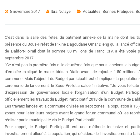
6 novembre 2017
Ibra Ndiaye
Actualités
,
Bonnes Pratiques
,
Bu
C’est dans la salle des fêtes du bâtiment annexe de la mairie dont les tr
présence du Sous-Préfet de Pikine Dagoudane Omar Dieng qui a lancé offici
de Dalifort-Foirail dont la somme 50 millions de Franc CFA a été votée 
septembre 2017.
‘’Ce n’est pas la première fois ni la deuxième fois que nous lancions le budget 
d’emblée expliqué le maire Idrissa Diallo avant de rajouter ‘’ 50 millions 
commune. Mais l’objectif du Budget participatif est d’impliquer la population d
cérémonie de lancement, le Sous-Préfet a salué l’initiative. ‘’Je vous félici
d’expression de gouvernance locale l’organisation d’un Budget Partici
officiellement les travaux du Budget Participatif 2018 de la commune de Dalifo
Les travaux lancés et la commune divisée en sept zones, la population à 15 j
zones pour lister leurs projets avant le grand forum communal où les représ
réaliser par la municipalité via le Budget Participatif.
Pour rappel, le Budget Participatif est une méthode inclusive et parti
investissement alloué à la population, qui décidera de l’investissement à fair