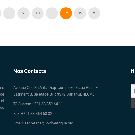
…
9
10
11
12
13
Nos Contacts
N
des
Avenue Cheikh Anta Diop, complexe Sicap Point E,
 de
Bâtiment B, 3e étage BP : 3372 Dakar-SENEGAL
 et
Téléphone:+221 33 859 64 11
nce
Fax: +221 33 864 68 32
Email: secretariat@oidp-afrique.org