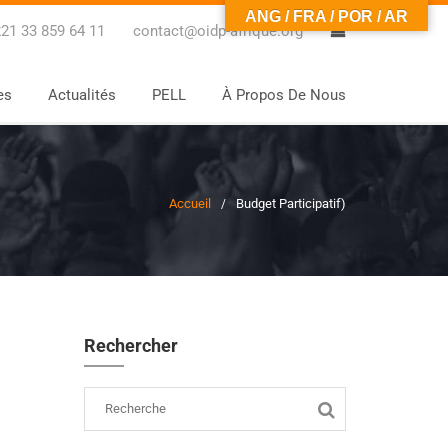
ANG / FRA / POR / AR
0
21 33 859 64 11
contact@oidp-afrique.org
es
Actualités
PELL
À Propos De Nous
Accueil
Budget Participatif
)
Rechercher