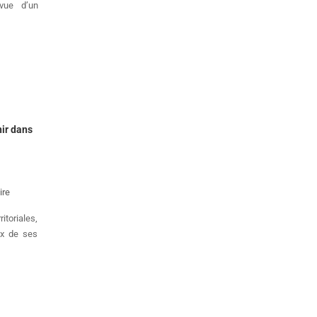
vue d’un
nir dans
ire
itoriales,
ix de ses