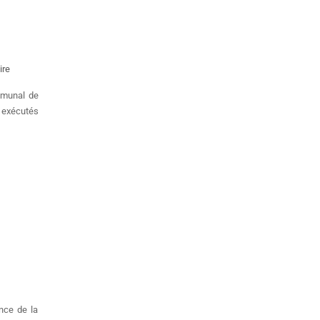
ire
mmunal de
 exécutés
ance de la