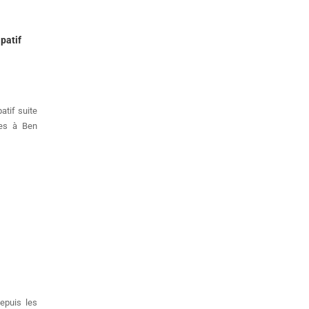
patif
tif suite
ves à Ben
epuis les