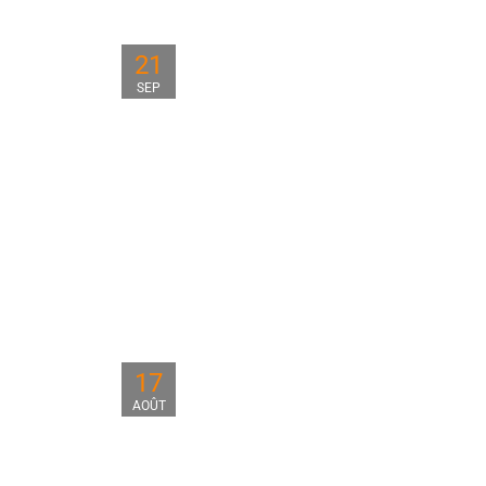
21
SEP
17
AOÛT