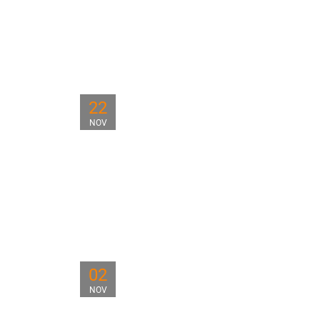
22
NOV
02
NOV