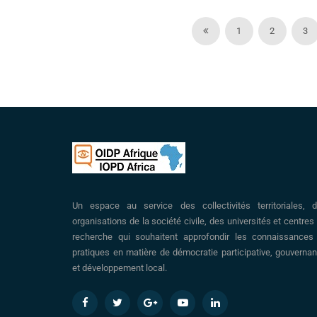
1
2
3
Un espace au service des collectivités territoriales, 
organisations de la société civile, des universités et centres
recherche qui souhaitent approfondir les connaissances
pratiques en matière de démocratie participative, gouverna
et développement local.