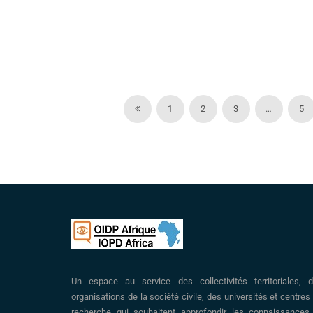
1
2
3
…
5
Un espace au service des collectivités territoriales, 
organisations de la société civile, des universités et centres
recherche qui souhaitent approfondir les connaissances