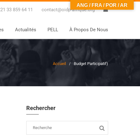
ANG / FRA / POR / AR
0
21 33 859 64 11
contact@oidp-afrique.org
es
Actualités
PELL
À Propos De Nous
Accueil
Budget Participatif
)
Rechercher