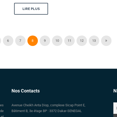
LIRE PLUS
6
7
8
9
10
11
12
13
Nos Contacts
N
des
Avenue Cheikh Anta Diop, complexe Sicap Point E,
 de
Bâtiment B, 3e étage BP : 3372 Dakar-SENEGAL
 et