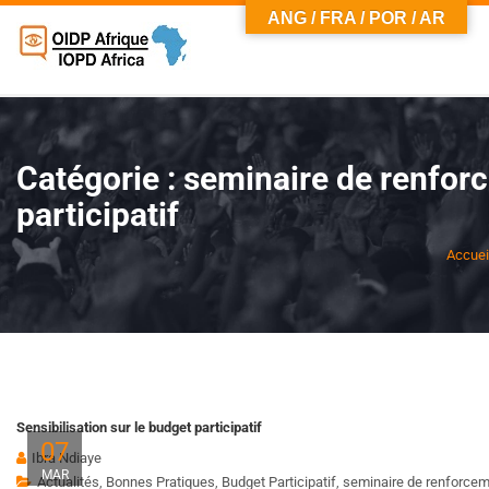
ANG / FRA / POR / AR
Catégorie :
seminaire de renfor
participatif
Accuei
Sensibilisation sur le budget participatif
07
Ibra Ndiaye
MAR
Actualités
,
Bonnes Pratiques
,
Budget Participatif
,
seminaire de renforceme