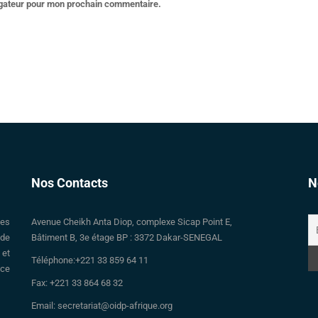
igateur pour mon prochain commentaire.
Nos Contacts
N
des
Avenue Cheikh Anta Diop, complexe Sicap Point E,
 de
Bâtiment B, 3e étage BP : 3372 Dakar-SENEGAL
 et
Téléphone:+221 33 859 64 11
nce
Fax: +221 33 864 68 32
Email: secretariat@oidp-afrique.org