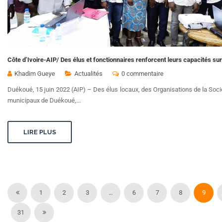
Côte d’Ivoire-AIP/ Des élus et fonctionnaires renforcent leurs capacités sur
Khadim Gueye
Actualités
0 commentaire
Duékoué, 15 juin 2022 (AIP) – Des élus locaux, des Organisations de la Soci
municipaux de Duékoué,...
LIRE PLUS
1
2
3
…
6
7
8
9
31