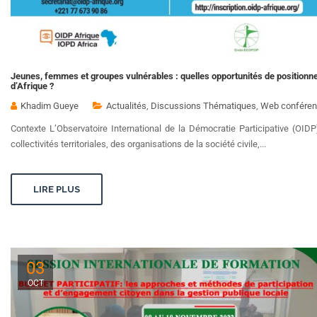
Jeunes, femmes et groupes vulnérables : quelles opportunités de positionnem
d’Afrique ?
Khadim Gueye
Actualités
,
Discussions Thématiques
,
Web conféren
Contexte L’Observatoire International de la Démocratie Participative (OID
collectivités territoriales, des organisations de la société civile,...
LIRE PLUS
03
OCT