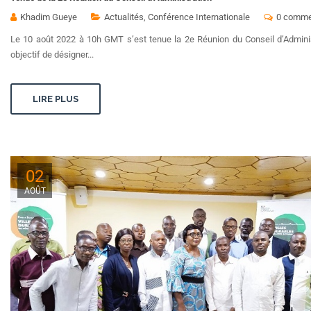
Khadim Gueye
Actualités
,
Conférence Internationale
0 comme
Le 10 août 2022 à 10h GMT s’est tenue la 2e Réunion du Conseil d’Administ
objectif de désigner...
LIRE PLUS
02
AOÛT