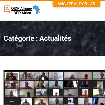
ANG / FRA / POR / AR
Catégorie :
Actualités
24
NOV