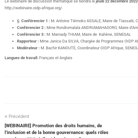
Le webinaire de discussion thématique
se tiendra le
jeudi
22 décembre 2022 
http://webinaire.oidp-afrique.org/.
§
Conférencier 1 :
M. Antoine Tiémoko ASSALE, Maire de Tiassalé, 
Conférencier 2 :
Mme Rondromalala ANDRIAMAHASORO, Maire d’A
Conférencier 3 :
M. Mamady THIAM, Maire de Kahène, SENEGAL
Rapporteur :
Mme Janice Da SILVA, Chargée de Programmes OIDP Af
Modérateur :
M. Bachir KANOUTE, Coordinateur OIDP Afrique, SENE
Langues de travail:
Français et Anglais
Précédent
[WEBINAIRE] Promotion des droits humains, de
l’inclusion et de la bonne gouvernance: quels rôles