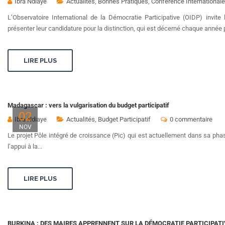
Ibra Ndiaye
Actualités
,
Bonnes Pratiques
,
Conférence Internationale
L’Observatoire International de la Démocratie Participative (OIDP) inv
présenter leur candidature pour la distinction, qui est décerné chaque année p
LIRE PLUS
Madagascar : vers la vulgarisation du budget participatif
02
Ibra Ndiaye
Actualités
,
Budget Participatif
0 commentaire
NOV
Le projet Pôle intégré de croissance (Pic) qui est actuellement dans sa pha
l’appui à la...
LIRE PLUS
BURKINA : DES MAIRES APPRENNENT SUR LA DÉMOCRATIE PARTICIPATI