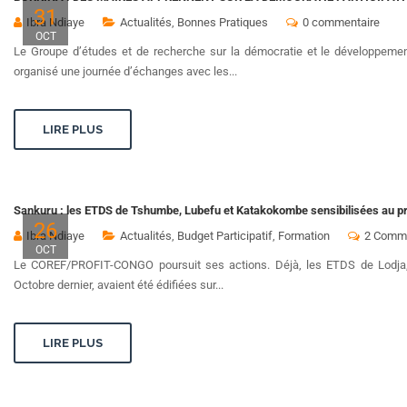
31
Ibra Ndiaye
Actualités
,
Bonnes Pratiques
0 commentaire
OCT
Le Groupe d’études et de recherche sur la démocratie et le développem
organisé une journée d’échanges avec les...
LIRE PLUS
Sankuru : les ETDS de Tshumbe, Lubefu et Katakokombe sensibilisées au pr
26
Ibra Ndiaye
Actualités
,
Budget Participatif
,
Formation
2 Comme
OCT
Le COREF/PROFIT-CONGO poursuit ses actions. Déjà, les ETDS de Lodja
Octobre dernier, avaient été édifiées sur...
LIRE PLUS