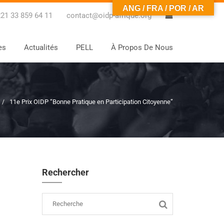
ANG / FRA / POR / AR
0
21 33 859 64 11
contact@oidp-afrique.org
es
Actualités
PELL
À Propos De Nous
11e Prix OIDP “Bonne Pratique en Participation Citoyenne”
Rechercher