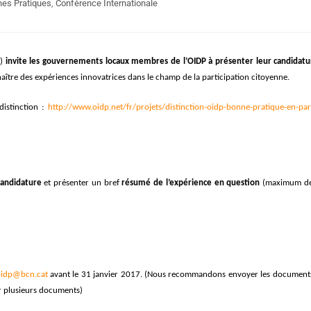
es Pratiques
,
Conférence Internationale
P)
invite les gouvernements locaux membres de l’OIDP à présenter leur candidatu
ître des expériences innovatrices dans le champ de la participation citoyenne.
distinction :
http://www.oidp.net/fr/projets/distinction-oidp-bonne-pratique-en-part
candidature
et présenter un bref
résumé de l’expérience en question
(maximum de
idp@bcn.cat
avant le 31 janvier 2017. (Nous recommandons envoyer les documents
r plusieurs documents)