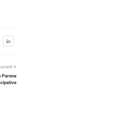
uivant
u Parena
cipative