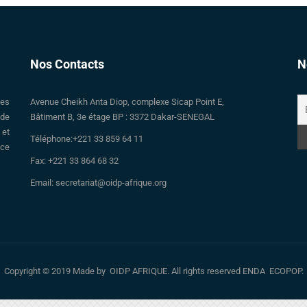
Nos Contacts
N
des
Avenue Cheikh Anta Diop, complexe Sicap Point E,
 de
Bâtiment B, 3e étage BP : 3372 Dakar-SENEGAL
 et
Téléphone:+221 33 859 64 11
nce
Fax: +221 33 864 68 32
Email: secretariat@oidp-afrique.org
Copyright © 2019 Made by OIDP AFRIQUE. All rights reserved ENDA ECOPOP.