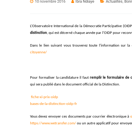
10 novembre 2016
Ibra Ndiaye
Actualités
,
Bonn
L’Observatoire International de la Démocratie Participative (OID
distinction
, qui est décerné chaque année par l’OIDP pour reconna
Dans le lien suivant vous trouverez toute l’information sur la 
citoyenne/
Pour formaliser la candidature il faut
remplir le formulaire de 
qui sera publié dans le document official de la Distinction.
fiche-xi-prix-oidp
bases-de-la-distinction-oidp-fr
Vous devez envoyer ces documents par courrier électronique à
o
https://www.wetransfer.com/
ou un autre applicatif pour envoye