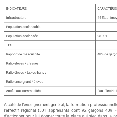
INDICATEURS
CARACTÉRIS
Infrastructure
44 Etabl (mo
Population scolarisable
Population scolarisée
23 991
TBS
Rapport de masculinité
48% de garç
Ratio élèves / classes
Ratio élèves / tables-bancs
Ratio enseignant / élèves
Accès aux commodités
Eau, Electrici
A côté de l’enseignement général, la formation professionnel
l’effectif régional (501 apprenants dont 92 garçons 409 Fi
d’actionner pour lui donner toute la place qui sied dans l