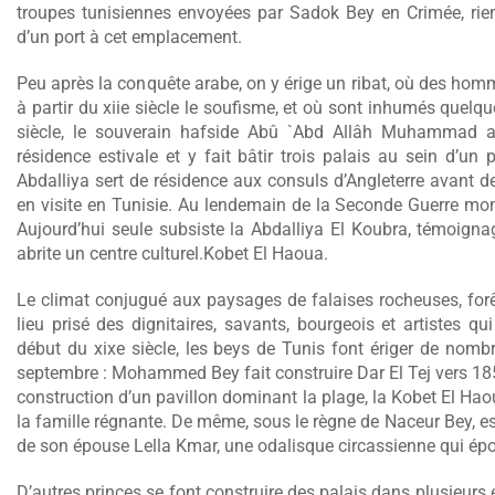
troupes tunisiennes envoyées par Sadok Bey en Crimée, rien
d’un port à cet emplacement.
Peu après la conquête arabe, on y érige un ribat, où des hom
à partir du xiie siècle le soufisme, et où sont inhumés quel
siècle, le souverain hafside Abû `Abd Allâh Muhammad al-
résidence estivale et y fait bâtir trois palais au sein d’un 
Abdalliya sert de résidence aux consuls d’Angleterre avant 
en visite en Tunisie. Au lendemain de la Seconde Guerre mond
Aujourd’hui seule subsiste la Abdalliya El Koubra, témoignage
abrite un centre culturel.Kobet El Haoua.
Le climat conjugué aux paysages de falaises rocheuses, forêt
lieu prisé des dignitaires, savants, bourgeois et artistes qu
début du xixe siècle, les beys de Tunis font ériger de nombr
septembre : Mohammed Bey fait construire Dar El Tej vers 1
construction d’un pavillon dominant la plage, la Kobet El Hao
la famille régnante. De même, sous le règne de Naceur Bey, est
de son épouse Lella Kmar, une odalisque circassienne qui épo
D’autres princes se font construire des palais dans plusieurs e