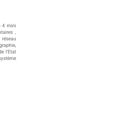
e 4 mini
taires ,
 réseau
graphie,
e l’Etat
 système