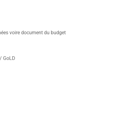
nnées voire document du budget
D/ GoLD
4 61