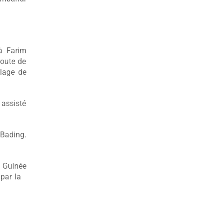
à Farim
route de
llage de
 assisté
 Bading.
 Guinée
d par la