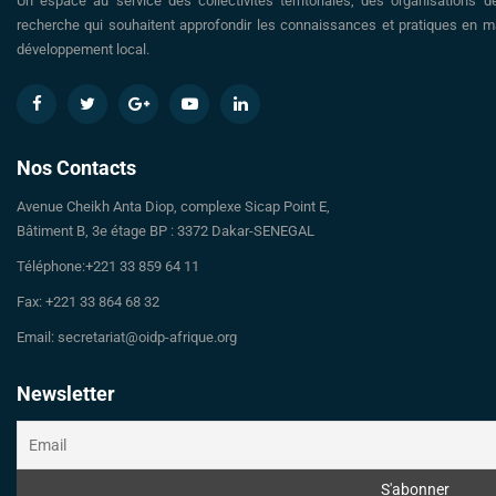
Un espace au service des collectivités territoriales, des organisations d
recherche qui souhaitent approfondir les connaissances et pratiques en ma
développement local.
Nos Contacts
Avenue Cheikh Anta Diop, complexe Sicap Point E,
Bâtiment B, 3e étage BP : 3372 Dakar-SENEGAL
Téléphone:+221 33 859 64 11
Fax: +221 33 864 68 32
Email: secretariat@oidp-afrique.org
Newsletter