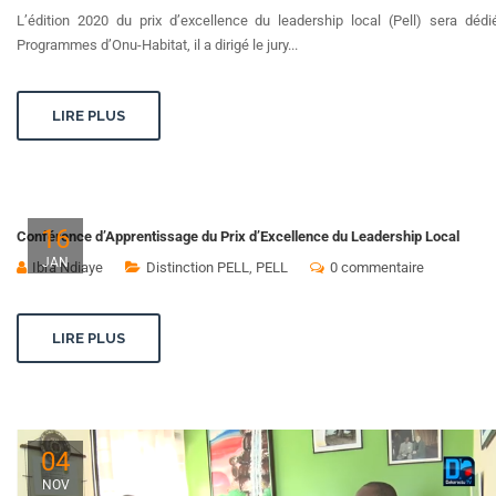
L’édition 2020 du prix d’excellence du leadership local (Pell) sera dé
Programmes d’Onu-Habitat, il a dirigé le jury...
LIRE PLUS
16
Conférence d’Apprentissage du Prix d’Excellence du Leadership Local
JAN
Ibra Ndiaye
Distinction PELL
,
PELL
0 commentaire
LIRE PLUS
04
NOV