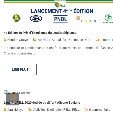
4e Edition du Prix d’Excellence du Leadership Local
Khadim Gueye
Activités
,
Actualités
,
Distinction PELL
0 comme
1. Contexte et justification Les chefs d’Etat réunis en Sommet de l’Union 
Charte africaine des...
LIRE PLUS
13
L’édition PELL 2020 dédiée au défunt Alioune Badiane
NOV
Ibra Ndiaye
Activités
,
Distinction PELL
,
PELL
0 commentaire