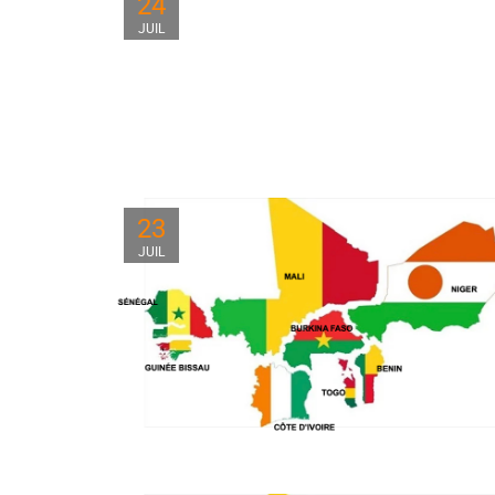
24
JUIL
23
JUIL