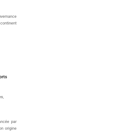
uvernance
 continent
orts
es
,
lancée par
on origine