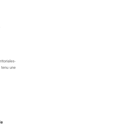
e
toriales-
 tenu une
le