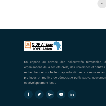
Un espace au service des collectivités territoriales, 
organisations de la société civile, des universités et centres
recherche qui souhaitent approfondir les connaissances
pratiques en matière de démocratie participative, gouverna
et développement local.