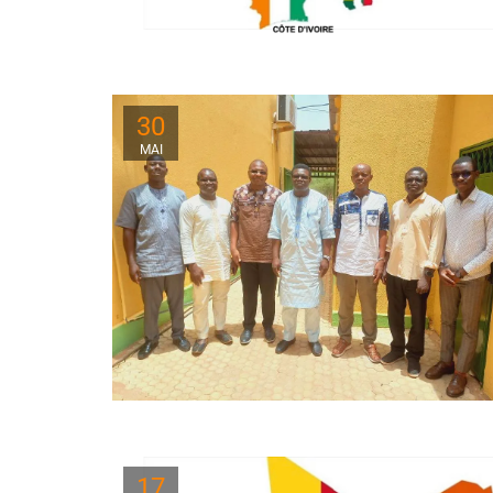
30
MAI
17