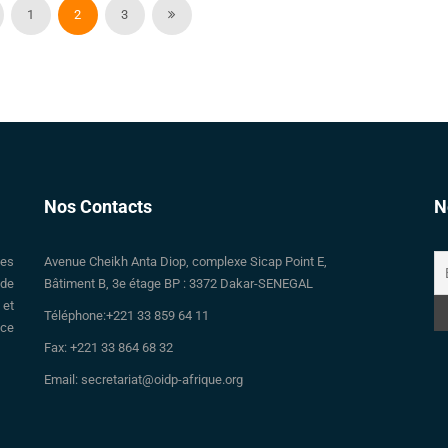
1
2
3
Nos Contacts
N
des
Avenue Cheikh Anta Diop, complexe Sicap Point E,
 de
Bâtiment B, 3e étage BP : 3372 Dakar-SENEGAL
 et
Téléphone:+221 33 859 64 11
nce
Fax: +221 33 864 68 32
Email: secretariat@oidp-afrique.org