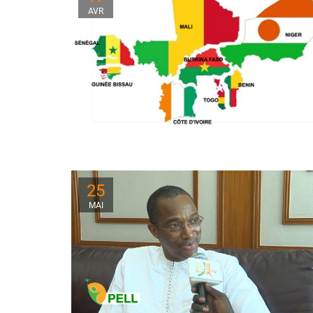
AVR
25
MAI