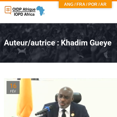
ANG / FRA / POR / AR
Auteur/autrice :
Khadim Gueye
16
FÉV