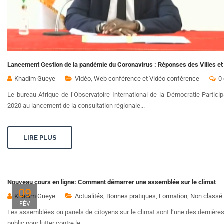
Lancement Gestion de la pandémie du Coronavirus : Réponses des Villes et 
Khadim Gueye
Vidéo
,
Web conférence et Vidéo conférence
0
Le bureau Afrique de l’Observatoire International de la Démocratie Particip
2020 au lancement de la consultation régionale...
LIRE PLUS
Nouveau cours en ligne: Comment démarrer une assemblée sur le climat
09
Khadim Gueye
Actualités
,
Bonnes pratiques
,
Formation
,
Non classé
FÉV
Les assemblées ou panels de citoyens sur le climat sont l’une des dernières i
public pour lutter contre le...