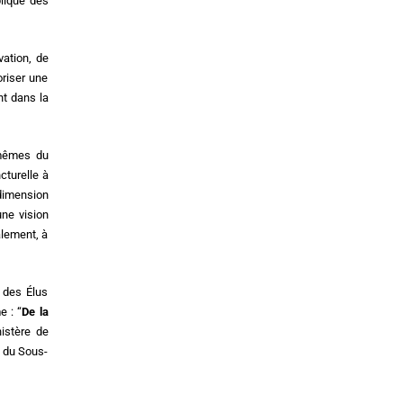
lique des
vation, de
oriser une
nt dans la
s mêmes du
cturelle à
 dimension
une vision
alement, à
s des Élus
e : “
De la
nistère de
e du Sous-