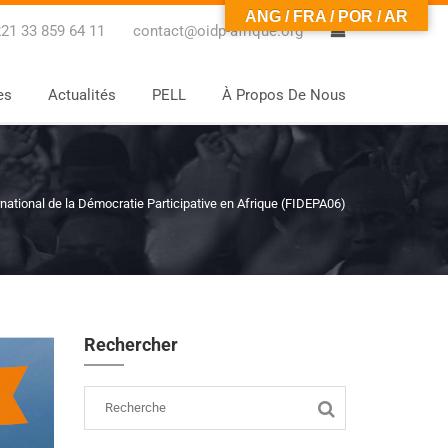
ANG / FRA / POR / AR
0
21 33 859 64 11
contact@oidp-afrique.org
es
Actualités
PELL
À Propos De Nous
ational de la Démocratie Participative en Afrique (FIDEPA06)
Rechercher