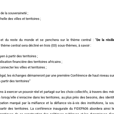
de la souveraineté ;
lle des villes et territoires ;
e et du reste du monde et se penchera sur le thème central :
“De la résil
e thème central sera décliné en trois (03) sous-thèmes, à savoir :
en à partir des territoires ;
isation financière des territoires africains ;
nnecter les villes et territoires ;
énégal, les échanges démarreront par une première Conférence de haut niveau su
 partir des territoires”
s à exercer un pouvoir réel et partagé sur les choix collectifs, à travers des 
ns lorsqu’elle s’enracine dans les territoires, au plus près des besoins, des identi
tion marqué par la méfiance et la défiance vis-à-vis des institutions, la so
tir des territoires. La conférence inaugurale du FIDEPA06 abordera ainsi l