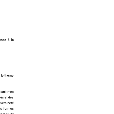
ience à la
r le thème
mécanismes
tés et des
uveraineté
es formes