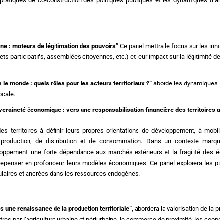
pratiques de co-construction des politiques publiques et les dynamiques d’a
nne : moteurs de légitimation des pouvoirs”
Ce panel mettra le focus sur les inn
s participatifs, assemblées citoyennes, etc.) et leur impact sur la légitimité d
le monde : quels rôles pour les acteurs territoriaux ?”
aborde les dynamiques
ocale.
eraineté économique : vers une responsabilisation financière des territoires a
s territoires à définir leurs propres orientations de développement, à mobil
e production, de distribution et de consommation. Dans un contexte marq
loppement, une forte dépendance aux marchés extérieurs et la fragilité des 
s à repenser en profondeur leurs modèles économiques. Ce panel explorera les p
rculaires et ancrées dans les ressources endogènes.
rs une renaissance de la production territoriale”,
abordera la valorisation de la 
utres par l’agriculture urbaine et périurbaine, le commerce de proximité, les coop