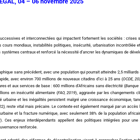
ÉGAL, 04 – 06 novembre 2025
uccessives et interconnectées qui impactent fortement les sociétés : crises s
cours mondiaux, instabilités politiques, insécurité, urbanisation incontrôlée e
 des systèmes centraux et renforcé la nécessité d’ancrer les dynamiques de dév
phique sans précédent, avec une population qui pourrait atteindre 2,5 milliards 
pide, avec environ 700 millions de nouveaux citadins d’ici à 25 ans (
OCDE, 20
res et aux services de base : 600 millions d’Africains sans électricité (
Banque 
llions en insécurité alimentaire (
FAO, 2019
), aggravée par les changements cl
té urbaine et les inégalités persistent malgré une croissance économique, tan
22
)
,
reste vital mais précaire. Le contexte est également marqué par un accès l
 urbaine et la fracture numérique, avec seulement 38% de la population africai
3
). Ces enjeux interdépendants appellent des politiques intégrées pour une t
gouvernance renforcée.