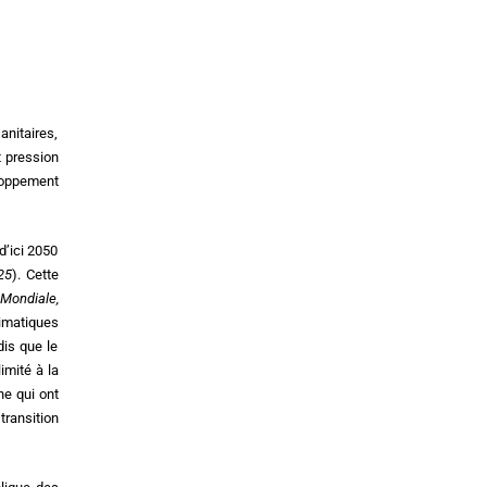
anitaires,
t pression
eloppement
d’ici 2050
25
). Cette
Mondiale,
imatiques
dis que le
imité à la
ne qui ont
ransition