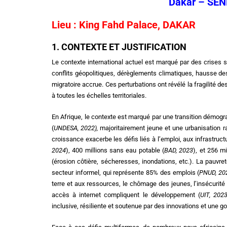
Dakar – SÉN
Lieu : King Fahd Palace, DAKAR
1. CONTEXTE ET JUSTIFICATION
Le contexte international actuel est marqué par des crises s
conflits géopolitiques, dérèglements climatiques, hausse des 
migratoire accrue. Ces perturbations ont révélé la fragilité
à toutes les échelles territoriales.
En Afrique, le contexte est marqué par une transition démogra
(
UNDESA, 2022
),
majoritairement jeune et une urbanisation ra
croissance exacerbe les défis liés à l’emploi, aux infrastructu
2024
), 400 millions sans eau potable (
BAD, 2023
), et 256 mi
(érosion côtière, sécheresses, inondations, etc.). La pauvre
secteur informel, qui représente 85% des emplois (
PNUD, 20
terre et aux ressources, le chômage des jeunes, l’insécurité
accès à internet compliquent le développement (
UIT, 202
inclusive, résiliente et soutenue par des innovations et une 