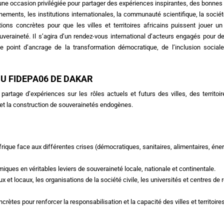
ne occasion privilégiée pour partager des expériences inspirantes, des bonnes
nements, les institutions internationales, la communauté scientifique, la société
ions concrètes pour que les villes et territoires africains puissent jouer un
ouveraineté. Il s’agira d’un rendez-vous international d’acteurs engagés pour 
le point d’ancrage de la transformation démocratique, de l’inclusion sociale
DU FIDEPA06 DE DAKAR
artage d’expériences sur les rôles actuels et futurs des villes, des territoi
et la construction de souverainetés endogènes.
frique face aux différentes crises (démocratiques, sanitaires, alimentaires, éne
iques en véritables leviers de souveraineté locale, nationale et continentale.
 et locaux, les organisations de la société civile, les universités et centres de
tes pour renforcer la responsabilisation et la capacité des villes et territoire