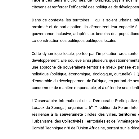
Face à ces défis multiformes, de nombreux pays africains 
citoyens et renforcer l’efficacité des politiques de développe
Dans ce contexte, les territoires – qu’ils soient urbains, 
proximité et de participation. Ils démontrent leur capacité 
gouvernance inclusive, adaptée aux besoins des populations
co-construction des politiques publiques locales.
Cette dynamique locale, portée par l’implication croissante
développement. Elle soulève ainsi plusieurs questionnements
une approche de souveraineté territoriale mieux pensée et 
holistique (politique, économique, écologique, culturelle)
d’ensemble du développement de l’Afrique, en partant de ses te
consommer de manière responsable, et à défendre ses identité
L’Observatoire International de la Démocratie Participative
ème
Locaux du Sénégal, organise la 6
édition du Forum Intern
résilience à la souveraineté : rôles des villes, territoires
l’Urbanisme, des Collectivités Territoriales et de l’Aménagem
Comité Technique n°8 de l’Union Africaine, portant sur la déce