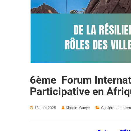
6ème Forum Internati
Participative en Afri
18 août 2025
Khadim Gueye
Conférence Intern