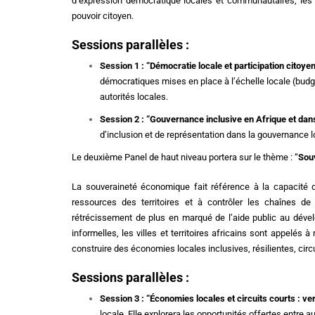
d’expression démocratique locales et communautaires, les 
pouvoir citoyen.
Sessions parallèles :
Session 1 : “Démocratie locale et participation citoye
démocratiques mises en place à l’échelle locale (budget
autorités locales.
Session 2 : “Gouvernance inclusive en Afrique et dans 
d’inclusion et de représentation dans la gouvernance l
Le deuxième Panel de haut niveau portera sur le thème : “
Souv
La souveraineté économique fait référence à la capacité de
ressources des territoires et à contrôler les chaînes d
rétrécissement de plus en marqué de l’aide public au déve
informelles, les villes et territoires africains sont appelé
construire des économies locales inclusives, résilientes, ci
Sessions parallèles :
Session 3 : “Économies locales et circuits courts : ve
locale. Elle explorera les opportunités offertes entre a