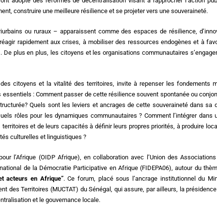
ont adopté des réformes de décentralisation visant à rapprocher l’action pub
ment, construire une meilleure résilience et se projeter vers une souveraineté.
périurbains ou ruraux – apparaissent comme des espaces de résilience, d’inno
à réagir rapidement aux crises, à mobiliser des ressources endogènes et à fav
. De plus en plus, les citoyens et les organisations communautaires s’engage
 des citoyens et la vitalité des territoires, invite à repenser les fondement
 essentiels : Comment passer de cette résilience souvent spontanée ou conjon
structurée? Quels sont les leviers et ancrages de cette souveraineté dans sa
 ? Quels rôles pour les dynamiques communautaires ? Comment l’intégrer dans 
rritoires et de leurs capacités à définir leurs propres priorités, à produire loc
s culturelles et linguistiques ?
 pour l’Afrique (OIDP Afrique), en collaboration avec l’Union des Association
ational de la Démocratie Participative en Afrique (FIDEPA06), autour du thèm
 et acteurs en Afrique”
. Ce forum, placé sous l’ancrage institutionnel du Mi
ent des Territoires (MUCTAT) du Sénégal, qui assure, par ailleurs, la présidenc
ntralisation et le gouvernance locale.