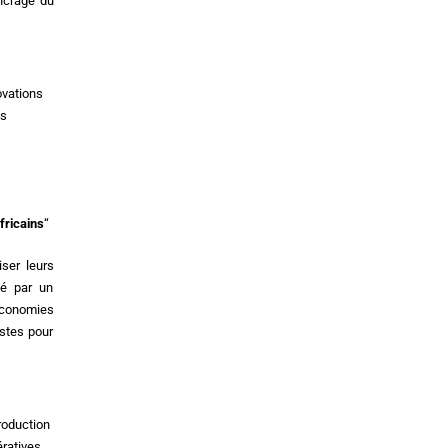
ncrage du
ovations
es
fricains
“
iser leurs
ué par un
économies
istes pour
production
ératives,