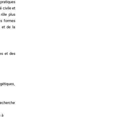
 pratiques
 civile et
 rôle plus
des formes
 et de la
res et des
rgétiques,
 recherche
s à