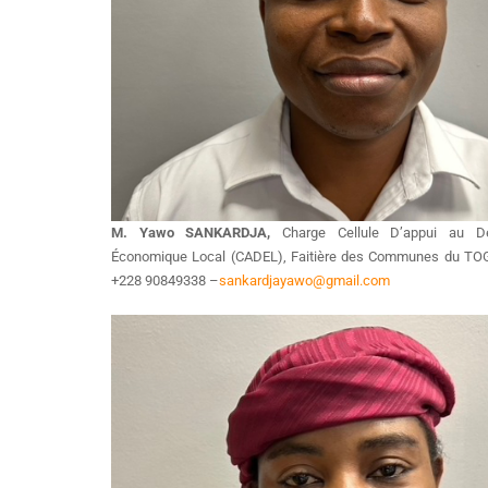
M. Yawo SANKARDJA,
Charge Cellule D’appui au Dé
Économique Local (CADEL), Faitière des Communes du TO
+228 90849338 –
sankardjayawo@gmail.com