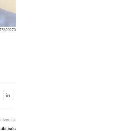
775690270
uivant
ibilisés