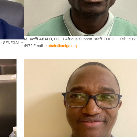
M. Koffi ABALO
, CGLU Afrique Support Staff TOGO – Tel: +212 
ar SENEGAL –
4972 Email :
kabalo@uclga.org