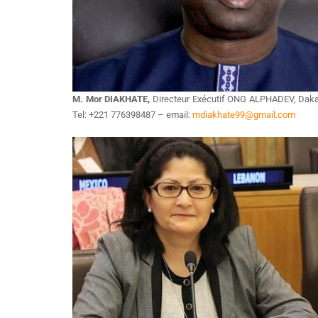
M. Mor DIAKHATE,
Directeur Exécutif ONG ALPHADEV, Dak
Tel: +221 776398487 – email:
mdiakhate99@gmail.com