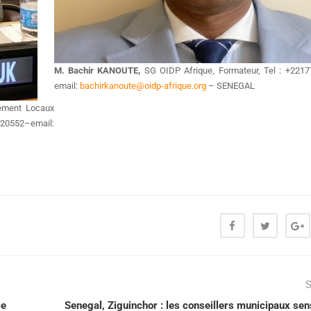
M. Bachir KANOUTE,
SG OIDP Afrique, Formateur, Tel : +221
email:
bachirkanoute@oidp-afrique.org
– SENEGAL
nement Locaux
0552–email:
S
ce
Senegal, Ziguinchor : les conseillers municipaux sens