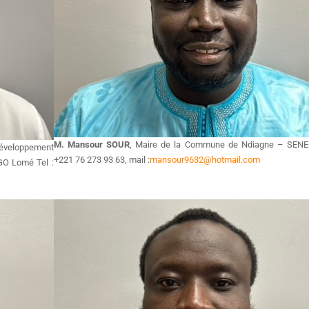
M. Mansour SOUR
, Maire de la Commune de Ndiagne – SENE
veloppement
+221 76 273 93 63, mail :
mansour9632@hotmail.com
GO Lomé Tel :