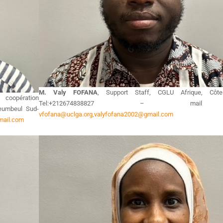
M. Valy FOFANA
, Support Staff, CGLU Afrique, Côte 
coopération
Tel:+212674838827 – ma
Yeumbeul Sud-
vfofana@uclga.org,
valyfofana2002@gmail.com
ail.com