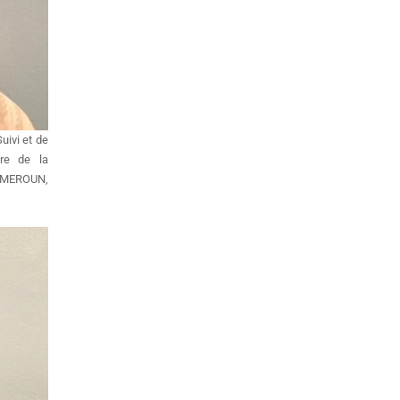
uivi et de
ère de la
AMEROUN,