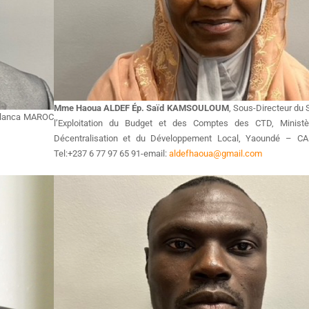
Mme Haoua ALDEF Ép. Saïd KAMSOULOUM
, Sous-Directeur du S
blanca MAROC
l’Exploitation du Budget et des Comptes des CTD, Minist
Décentralisation et du Développement Local, Yaoundé – C
Tel:+237 6 77 97 65 91-email:
aldefhaoua@gmail.com