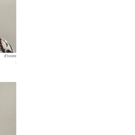
d’Ivoire
il :