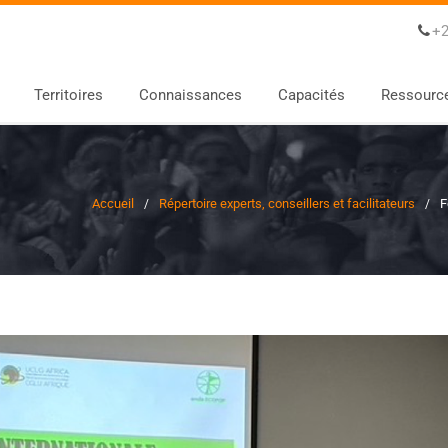
+2
Territoires
Connaissances
Capacités
Ressourc
Accueil
Répertoire experts, conseillers et facilitateurs
F