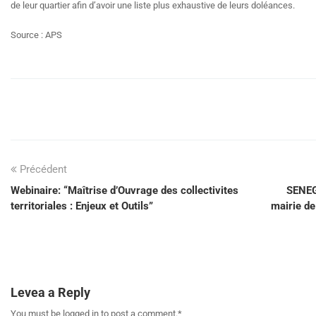
de leur quartier afin d’avoir une liste plus exhaustive de leurs doléances.
Source : APS
Précédent
Webinaire: “Maîtrise d’Ouvrage des collectivites
SENE
territoriales : Enjeux et Outils”
mairie de
Levea a Reply
You must be logged in to post a comment.
*