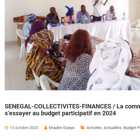
SENEGAL-COLLECTIVITES-FINANCES / La commu
s’essayer au budget participatif en 2024
15 octobre 2023
Khadim Gueye
Activités
,
Actualités
,
Budget Pa