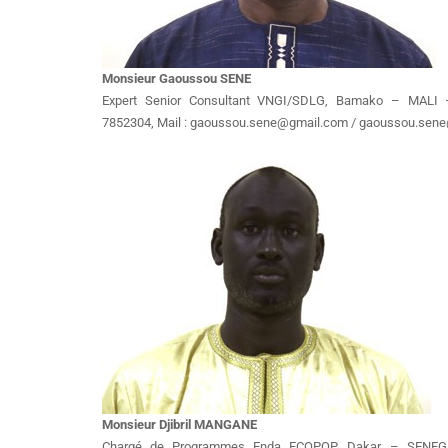
Monsieur Gaoussou SENE
Expert Senior Consultant VNGI/SDLG, Bamako – MALI 
7852304, Mail : gaoussou.sene@gmail.com / gaoussou.sene
Monsieur Djibril MANGANE
Chargé de Programmes Enda ECOPOP, Dakar – SENEGA