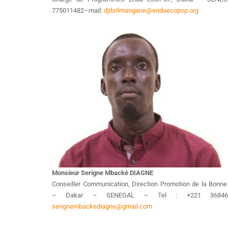
775011482–mail:
djibrilmangane@endaecopop.org
Monsieur Serigne Mbacké DIAGNE
Conseiller Communication, Direction Promotion de la Bonn
– Dakar – SENEGAL – Tel : +221 36846
serignembackediagne@gmail.com