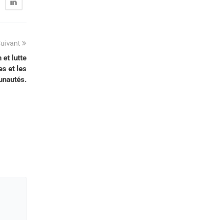
uivant
 et lutte
es et les
nautés.