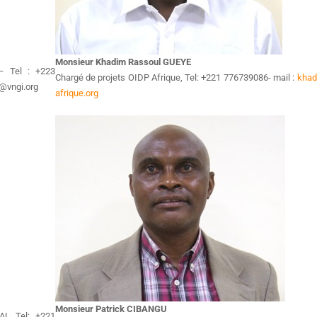
Monsieur Khadim Rassoul GUEYE
– Tel : +223
Chargé de projets OIDP Afrique, Tel: +221 776739086- mail :
khad
@vngi.org
afrique.org
Monsieur Patrick CIBANGU
L Tel: +221