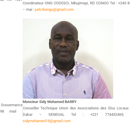
Coordinateur ONG CODESCI, Mbujimayi, RD CONGO Tel : +243 
– mai :
patcibangu@gmail.com
Monsieur Sidy Mohamed BARRY
e Gouvernance
Conseiller Technique Union des Associations des Elus Locaux
98 mail :
Dakar – SENEGAL Tel : +221 774432469, 
sidymohamed18@gmail.com