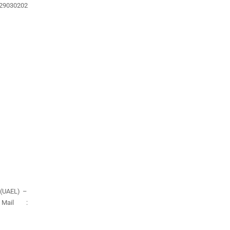
829030202
 (UAEL) –
Mail :