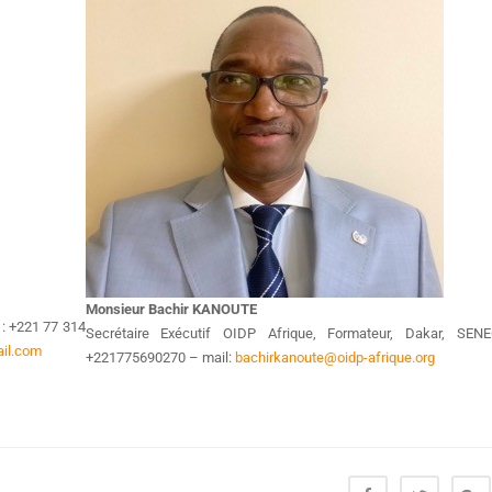
Monsieur Bachir KANOUTE
: +221 77 314
Secrétaire Exécutif OIDP Afrique, Formateur, Dakar, SEN
il.com
+221775690270 – mail:
bachirkanoute@oidp-afrique.org