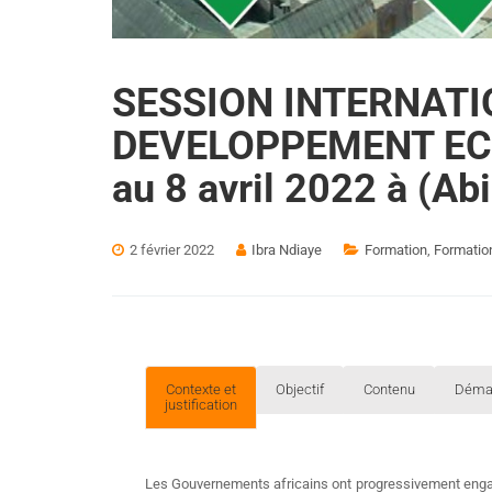
SESSION INTERNAT
DEVELOPPEMENT EC
au 8 avril 2022 à (Abi
2 février 2022
Ibra Ndiaye
Formation
,
Formation
Contexte et
Objectif
Contenu
Déma
justification
Les Gouvernements africains ont progressivement enga