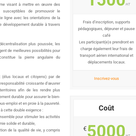
omme visant à mettre en œuvre des
HT
 susceptibles de promouvoir le
e ligne avec les orientations de la
Frais d’inscription, supports
e développement durable à travers
pédagogiques, déjeuner et pause
café
Les participant(e)s prendront en
écentralisation plus poussée, les
charge également leur frais de
xigent de meilleures possibilités pour
transport aérien international et
onstitue la pierre angulaire du
déplacements locaux.
 (élus locaux et citoyens) par de
Inscrivez-vous
 responsabilité croissante d’œuvrer
rritoires afin de les rendre plus
pement durable pour assurer le bien-
s-emploi et en proie à la pauvreté.
Coût
 cette double exigence :
nsemble pour stimuler les activités
ie solide et durable,
5000
€
tion de la qualité de vie, y compris
HT