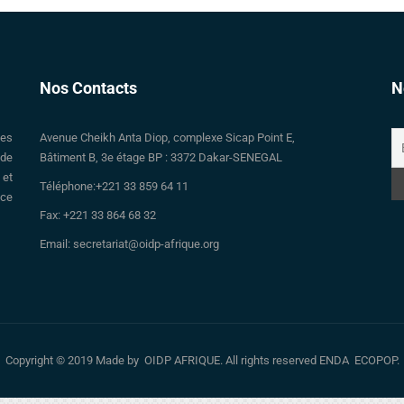
Nos Contacts
N
des
Avenue Cheikh Anta Diop, complexe Sicap Point E,
 de
Bâtiment B, 3e étage BP : 3372 Dakar-SENEGAL
 et
Téléphone:+221 33 859 64 11
nce
Fax: +221 33 864 68 32
Email: secretariat@oidp-afrique.org
Copyright © 2019 Made by OIDP AFRIQUE. All rights reserved ENDA ECOPOP.