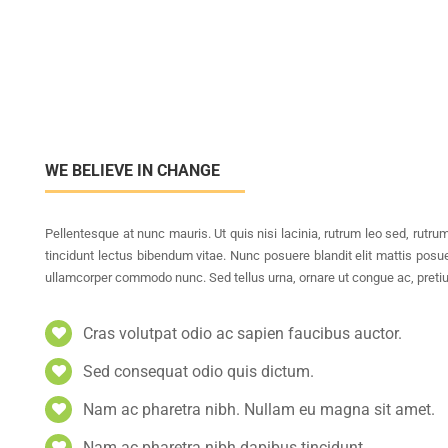
WE BELIEVE IN CHANGE
Pellentesque at nunc mauris. Ut quis nisi lacinia, rutrum leo sed, rutru
tincidunt lectus bibendum vitae. Nunc posuere blandit elit mattis posu
ullamcorper commodo nunc. Sed tellus urna, ornare ut congue ac, preti
Cras volutpat odio ac sapien faucibus auctor.
Sed consequat odio quis dictum.
Nam ac pharetra nibh. Nullam eu magna sit amet.
Nam ac pharetra nibh dapibus tincidunt.