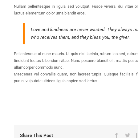
Nullam pellentesque in ligula sed volutpat. Fusce viverra, dui vitae
luctus elementum dolor urna blandit eros.
Love and kindness are never wasted. They always ma
who receives them, and they bless you, the giver.
Pellentesque at nunc mauris. Ut quis nisi lacinia, rutrum leo sed, rutru
tincidunt lectus bibendum vitae. Nunc posuere blandit elit mattis posu
ullamcorper commodo nunc.
Maecenas vel convallis quam, non laoreet turpis. Quisque facilisis, 
purus, vulputate ultrices ligula sapien sed lectus.
Share This Post