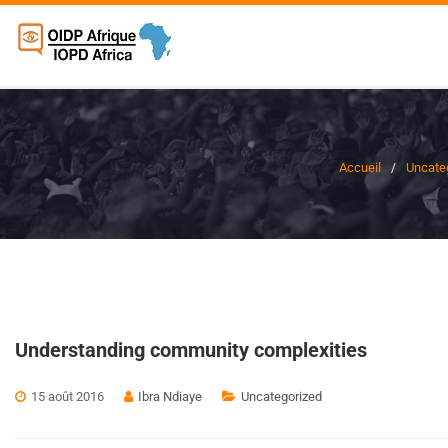
Accueil
Uncate
Understanding community complexities
15 août 2016
Ibra Ndiaye
Uncategorized