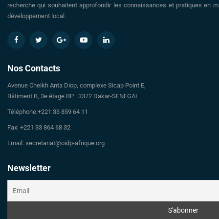
recherche qui souhaitent approfondir les connaissances et pratiques en ma
développement local.
Nos Contacts
Avenue Cheikh Anta Diop, complexe Sicap Point E,
Bâtiment B, 3e étage BP : 3372 Dakar-SENEGAL
Téléphone:+221 33 859 64 11
Fax: +221 33 864 68 32
Email: secretariat@oidp-afrique.org
Newsletter