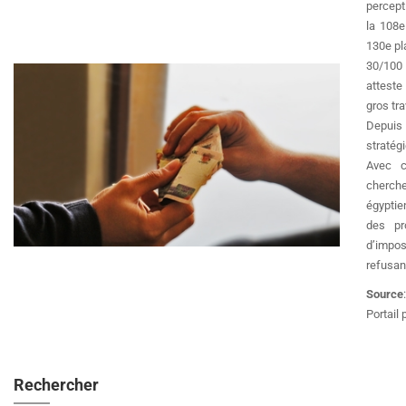
percept
la 108e
130e pl
30/100
atteste
gros tra
Depuis
stratég
Avec c
cherche
égyptie
des p
d’impos
refusant
Source
Portail 
Rechercher