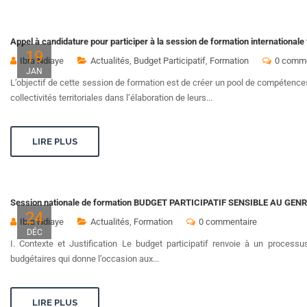
Appel à candidature pour participer à la session de formation internationale
19
Ibra Ndiaye
Actualités
,
Budget Participatif
,
Formation
0 comme
JAN
L’objectif de cette session de formation est de créer un pool de compéten
collectivités territoriales dans l’élaboration de leurs...
LIRE PLUS
Session nationale de formation BUDGET PARTICIPATIF SENSIBLE AU GENRE
24
Ibra Ndiaye
Actualités
,
Formation
0 commentaire
DÉC
I. Contexte et Justification Le budget participatif renvoie à un process
budgétaires qui donne l’occasion aux...
LIRE PLUS