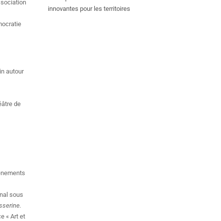
ssociation
innovantes pour les territoires
mocratie
in autour
éâtre de
vénements
.
onal sous
sserine.
 « Art et