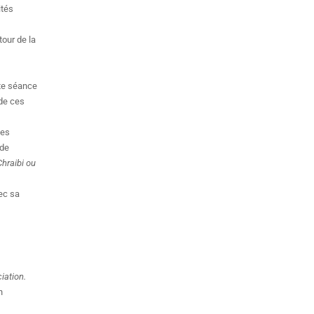
ités
our de la
tte séance
 de ces
ces
 de
hraibi ou
vec sa
iation.
n