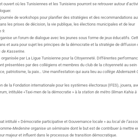
 ouvert où les Tunisiennes et les Tunisiens pourront se retrouver autour d’activ
loguer.
 journée de workshops pour planifier des stratégies et des recommandations aut
s les prises de décision, la vie publique, les élections municipales et de leur
 9.
rganise un forum de dialogue avec les jeunes sous forme de jeux éducatifs. Ce
ns et aura pour sujet les principes de la démocratie et la stratégie de diffusion
s de Kasserine.
lle organisée par La Ligue Tunisienne pour la Citoyenneté. Différentes performan
eront présentées par des collégiens et membres du club de la citoyenneté au sein
nce, patriotisme, la paix… Une manifestation qui aura lieu au
collège Abderrazek C
en de la Fondation internationale pour les systèmes électoraux (IFES), jouera, a
orum, intitulée «Taxi-men de la démocratie » à
la station de métro Sliman Kahia à
at intitulé « Démocratie participative et Gouvernance locale » au
local de l’assoc
l’Homme-
Medenine
organise un séminaire dont le but est de contribuer à mettre e
r majeur et influent dans le processus de transition démocratique.