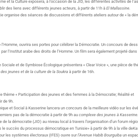
e et la Culture exposera, à l’occasion de la JID, les différentes activités de l’a
blir des liens avec différents jeunes acteurs, à partir de 11h à
El Mallassine.
e organise des séances de discussions et différents ateliers autour de « la dé
 de l’Homme, ouvrira ses portes pour célébrer la Démocratie. Un concours de dess
par l’Institut arabe des droits de l’Homme. Un film sera également projeté dans
Sociale et de Symbiose Écologique présentera « Clear Voice », une pièce de th
des jeunes et de la culture de la Soukra
à partir de 16h.
le thème « Participation des jeunes et des femmes à la Démocratie; Réalité et
ir de 9h.
ue et Social à Kasserine lancera un concours de la meilleure vidéo sur les é
remiers pas de la démocratie à partir de 9h au
complexe des jeunes à Kasserine
 de la démocratie (JID) au niveau local à travers l’organisation d’un forum régi
ns le succès du processus démocratique en Tunisie» à partir de 9h à la ville de
Ka
pour les systèmes électoraux (IFES) ouvre sur
l’Avenue Habib Bourguiba
un espace