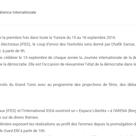
érence Internationale
r la première fois dans toute la Tunisie du 15 au 18 septembre 2016.
s électoraux (IFES), le coup d’envoi des festivités sera donné par Chafik Sarsar,
à partir de 9h.
e célébrer le 15 septembre de chaque année la Journée internationale de la 
e la démocratie. Elle est l’occasion de réexaminer l’état de la démocratie dans 
endroits du Grand Tunis avec au programme des projections de films, des déb
x (IFES) et l’International IDEA ouvriront un « Espace Libertés »
à l’ARENA (Ber
 sur de divers thèmes.
nière exposant les réalisations au profit des femmes depuis la promulgation d
e Oued Ellil
à partir de 10h.