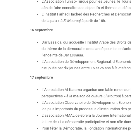
L’Association Tuniso-Turque pour les Jeunes, le Tourism
afin de faire connaître ses objectifs et thèmes et d’éta
L’Institut Farhad Hached des Recherches et Démocrati
de la paix » à
El Mourouj
à partir de 16h.
16 septembre
Dar Essaida, qui accueille l’Institut Arabe des Droits
du thème de la démocratie sera lancé pour les enfants 
l’enceinte de
Dar Essaida.
L’Association de Développement Régional, d’Economie 
rue jouée par dix jeunes entre 15 et 25 ans à
la maison 
17 septembre
L’Association Al-Karama organise une table ronde sur 
perspectives »
à la maison de culture El Mourouj
à part
L’Association Observatoire de Développement Economiq
les plus importants du processus d’instauration des p
L’association AMAL célébrera la Journée Internationale
le titre de « La démocratie participative et son rôle da
Pour fêter la Démocratie, la Fondation internationale 