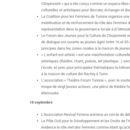
Citoyenneté » qui a été conçu comme un espace libre et
culturelles et artistiques pour discuter, échanger et dia
La Coalition pour les Femmes de Tunisie organise une
mobilisation et du renforcement du rôle des femmes dan
représentation dans la gouvernance locale à
El Menzah
Le Forum des Jeunes pour la Culture de Citoyenneté o
de dialogue est ouverte au jeunes âgés entre 16 et 35 a
principes dans les zones rurales à
la maison de jeune
« L’enfant est artiste » est une manifestation culture
artistiques (théâtre, chant, poésie, Art plastique…) s
l’école, et avec pour principales thématiques la toléra
à la maison de culture Ibn Rachiq à Tunis.
L’association « Théâtre Forum Tunisie », avec le souti
troupe de vingt jeunes acteurs, une pièce de théâtre f
Mannouba.
18 septembre
L’Association Revival Feriana animera un cercle de déb
Le Pôle Civil pour le Développement et les Droits de 
évidence le rôle réel des femmes comme étant qu’acteu