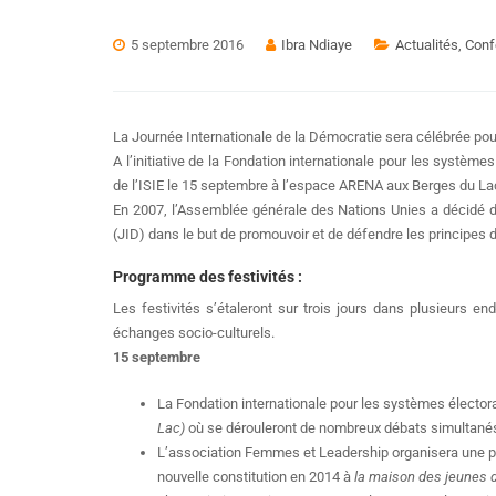
5 septembre 2016
Ibra Ndiaye
Actualités
,
Conf
La Journée Internationale de la Démocratie sera célébrée pou
A l’initiative de la Fondation internationale pour les système
de l’ISIE le 15 septembre à l’espace ARENA aux Berges du Lac 
En 2007, l’Assemblée générale des Nations Unies a décidé d
(JID) dans le but de promouvoir et de défendre les principes d
Programme des festivités :
Les festivités s’étaleront sur trois jours dans plusieurs 
échanges socio-culturels.
15 septembre
La Fondation internationale pour les systèmes électorau
Lac)
où se dérouleront de nombreux débats simultanés
L’association Femmes et Leadership organisera une plé
nouvelle constitution en 2014 à
la maison des jeunes d