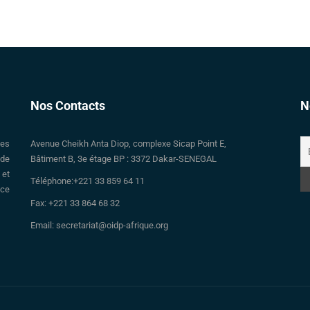
Nos Contacts
N
des
Avenue Cheikh Anta Diop, complexe Sicap Point E,
 de
Bâtiment B, 3e étage BP : 3372 Dakar-SENEGAL
 et
Téléphone:+221 33 859 64 11
nce
Fax: +221 33 864 68 32
Email: secretariat@oidp-afrique.org