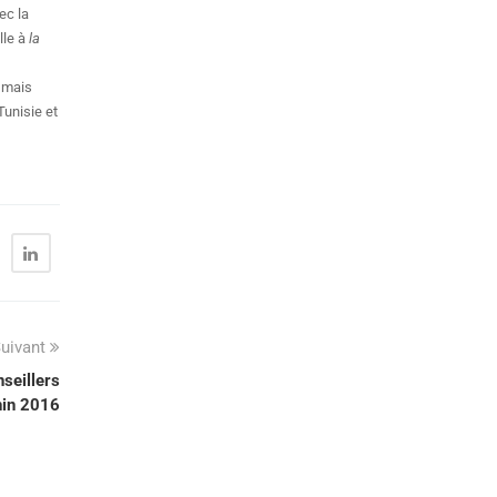
ec la
lle à
la
, mais
Tunisie et
uivant
nseillers
nin 2016