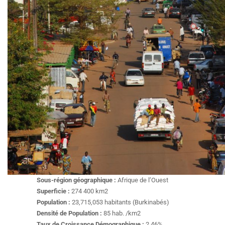
Sous-région géographique :
Afrique de l’Ouest
Superficie :
274 400 km2
Population :
23,715,053 habitants (Burkinabés)
Densité de Population :
85 hab. /km2
Taux de Croissance Démographique :
2,46%